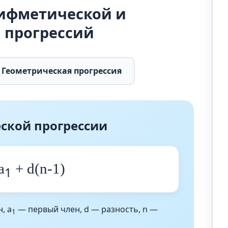
ифметической и
 прогрессий
Геометрическая прогрессия
ской прогрессии
a
+ d(n-1)
1
, a
— первый член, d — разность, n —
1