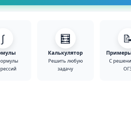
∫
🧮

рмулы
Калькулятор
Примеры
формулы
Решить любую
С решени
грессий
задачу
ОГ