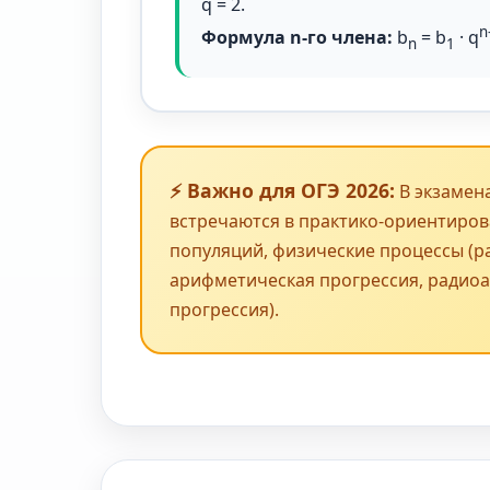
q = 2.
n
Формула n-го члена:
b
= b
· q
n
1
⚡ Важно для ОГЭ 2026:
В экзамен
встречаются в практико-ориентиров
популяций, физические процессы (
арифметическая прогрессия, радио
прогрессия).