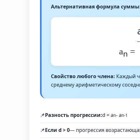
Альтернативная формула суммы
a
=
n
Свойство любого члена:
Каждый чл
среднему арифметическому соседни
📌
Разность прогрессии:
d = a
- a
n
n-1
📌
Если d > 0
— прогрессия возрастающа