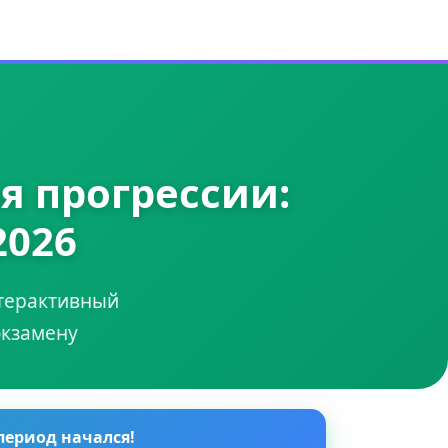
я прогрессии:
2026
нтерактивный
экзамену
период начался!