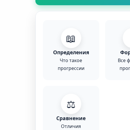
📖
Определения
Фо
Что такое
Все 
прогрессии
про
⚖️
Сравнение
Отличия