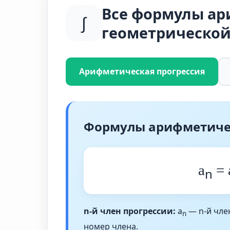
Все формулы ар
∫
геометрической
Арифметическая прогрессия
Формулы арифметиче
a
= 
n
n-й член прогрессии:
a
— n-й член
n
номер члена.