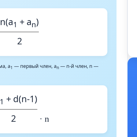
n(a
+ a
)
1
n
2
=
а, a
— первый член, a
— n-й член, n —
1
n
+ d(n-1)
1
2
· n