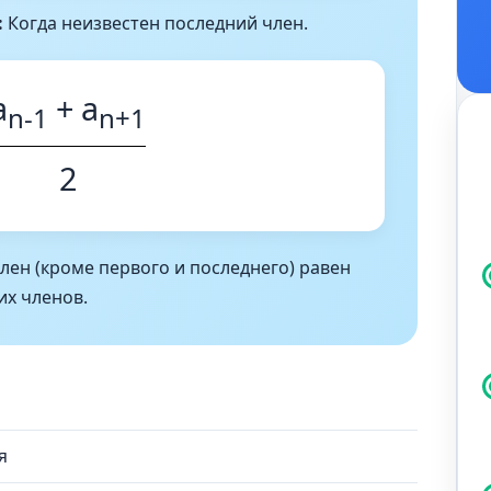
:
Когда неизвестен последний член.
a
+ a
n-1
n+1
2
ен (кроме первого и последнего) равен
х членов.
я