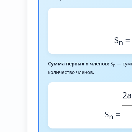
S
n
Сумма первых n членов:
S
— сумм
n
количество членов.
2a
S
=
n