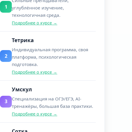
Сильные преподаватели,
1
углублённое изучение,
технологичная среда.
Подробнее о курсе →
Тетрика
Индивидуальная программа, своя
2
платформа, психологическая
подготовка.
Подробнее о курсе →
Умскул
Специализация на ОГЭ/ЕГЭ, AI-
3
тренажёры, большая база практики.
Подробнее о курсе →
Сотка