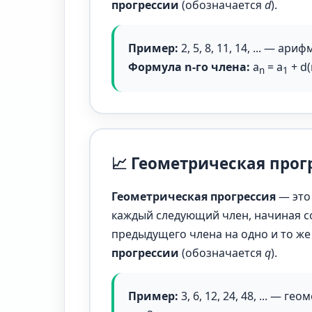
прогрессии
(обозначается
d
).
Пример:
2, 5, 8, 11, 14, ... — а
Формула n-го члена:
a
= a
+ d(
n
1
📈 Геометрическая прог
Геометрическая прогрессия
— это
каждый следующий член, начиная с
предыдущего члена на одно и то ж
прогрессии
(обозначается
q
).
Пример:
3, 6, 12, 24, 48, ... — 