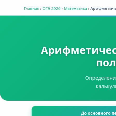
Главная
›
ОГЭ 2026
›
Математика
›
Арифметиче
Арифметическ
пол
Определения
калькул
До основного п