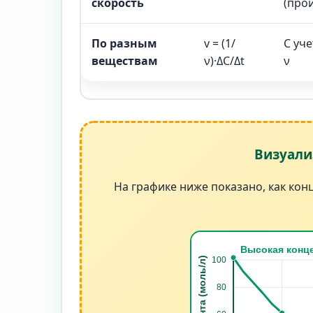
скорость
(про
По разным
v = (1/
С уч
веществам
ν)·ΔC/Δt
ν
Визуали
На графике ниже показано, как кон