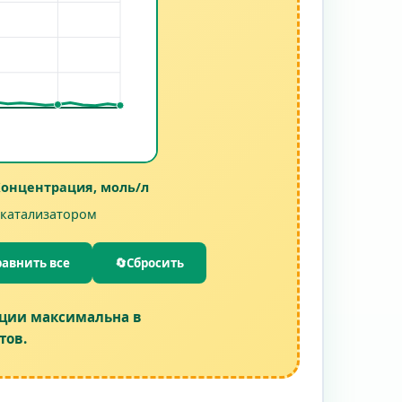
онцентрация, моль/л
 катализатором
равнить все
🔄
Сбросить
кции максимальна в
тов.