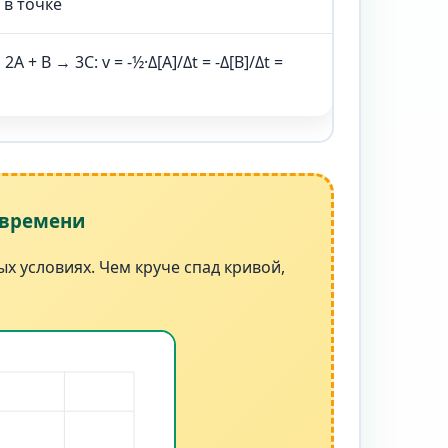
 в точке
A + B → 3C: v = -½·Δ[A]/Δt = -Δ[B]/Δt =
 времени
х условиях. Чем круче спад кривой,