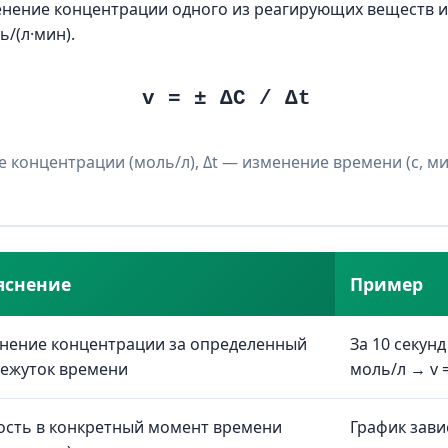
енение концентрации одного из реагирующих веществ и
ь/(л·мин).
v = ± ΔC / Δt
 концентрации (моль/л), Δt — изменение времени (с, мин
яснение
Пример
нение концентрации за определенный
За 10 секун
ежуток времени
моль/л → v =
ость в конкретный момент времени
График зави