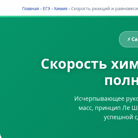
Главная
›
ЕГЭ
›
Химия
›
Скорость реакций и равновес
⚡ С
Скорость хим
полн
Исчерпывающее руков
масс, принцип Ле Ша
успешной с