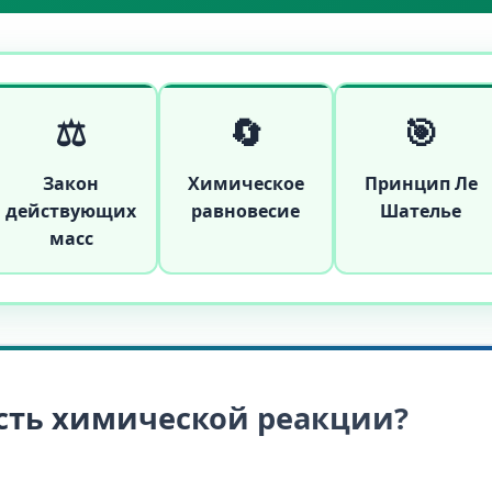
⚖️
🔄
🎯
Закон
Химическое
Принцип Ле
действующих
равновесие
Шателье
масс
ость химической реакции?