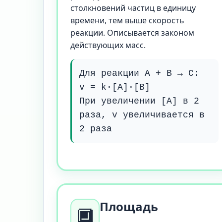
столкновений частиц в единицу
времени, тем выше скорость
реакции. Описывается законом
действующих масс.
Для реакции A + B → C:
v = k·[A]·[B]
При увеличении [A] в 2
раза, v увеличивается в
2 раза
Площадь
🔲