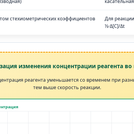
изводная)
касательная
етом стехиометрических коэффициентов
Для реакции 2
⅓·Δ[C]/Δt
зация изменения концентрации реагента во
центрация реагента уменьшается со временем при разны
тем выше скорость реакции.