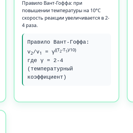
Правило Вант-Гоффа: при
повышении температуры на 10°C
скорость реакции увеличивается в 2-
4 раза.
Правило Вант-Гоффа:
((T
-T
)/10)
2
1
v
/v
= γ
2
1
где γ = 2-4
(температурный
коэффициент)