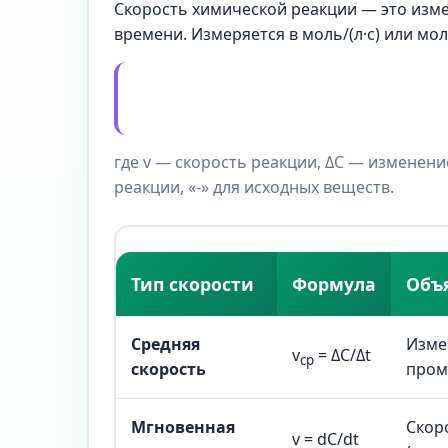
Скорость химической реакции — это изм
времени. Измеряется в моль/(л·с) или мол
где v — скорость реакции, ΔC — изменение
реакции, «-» для исходных веществ.
Тип скорости
Формула
Объ
Средняя
Изме
v
= ΔC/Δt
ср
скорость
пром
Мгновенная
Скор
v = dC/dt