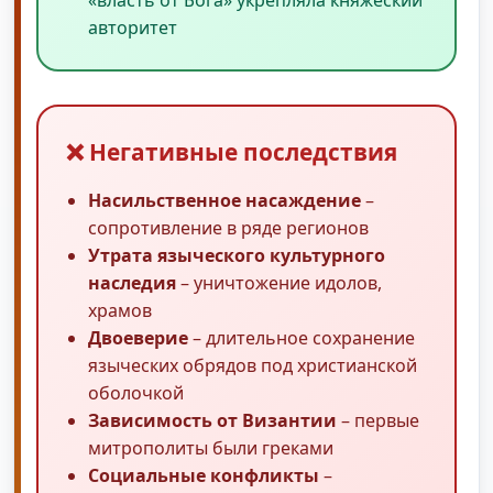
«власть от Бога» укрепляла княжеский
авторитет
❌ Негативные последствия
Насильственное насаждение
–
сопротивление в ряде регионов
Утрата языческого культурного
наследия
– уничтожение идолов,
храмов
Двоеверие
– длительное сохранение
языческих обрядов под христианской
оболочкой
Зависимость от Византии
– первые
митрополиты были греками
Социальные конфликты
–