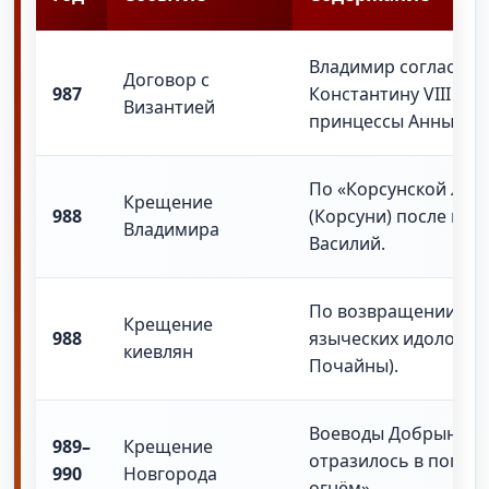
Владимир согласилс
Договор с
987
Константину VIII пр
Византией
принцессы Анны и п
По «Корсунской леге
Крещение
988
(Корсуни) после взя
Владимира
Василий.
По возвращении в К
Крещение
988
языческих идолов и 
киевлян
Почайны).
Воеводы Добрыня и 
989–
Крещение
отразилось в погово
990
Новгорода
огнём».