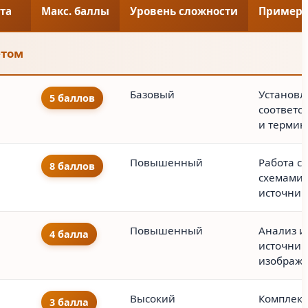
та
Макс. баллы
Уровень сложности
Примерн
етом
Базовый
Установл
5 баллов
соответст
и термин
Повышенный
Работа с
8 баллов
схемами,
источник
Повышенный
Анализ и
4 балла
источник
изображ
Высокий
Комплекс
3 балла