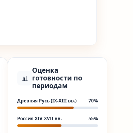
Оценка
📊
готовности по
периодам
Древняя Русь (IX-XIII вв.)
70%
Россия XIV-XVII вв.
55%