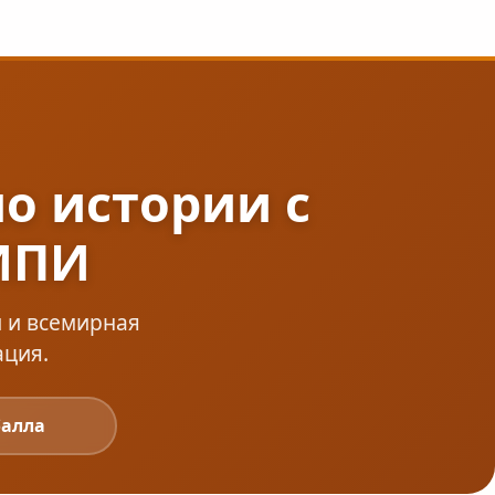
по истории с
ИПИ
и и всемирная
ация.
балла