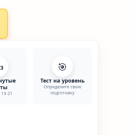
️
🎯
нутые
Тест на уровень
еты
Определите свою
подготовку
 13-21