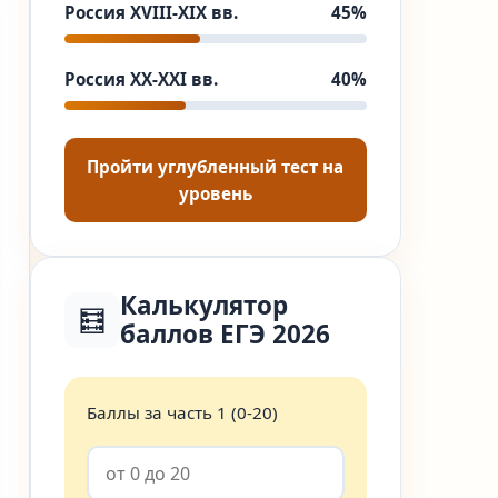
Россия XVIII-XIX вв.
45%
ое содержание
Россия XX-XXI вв.
40%
ение
Пройти углубленный тест на
вий, знание дат
уровень
ов
 таблицами,
 анализ
Калькулятор
ов
🧮
баллов ЕГЭ 2026
сторических
ов и
Баллы за часть 1 (0-20)
ений
ный анализ