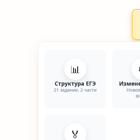
📊
Структура ЕГЭ
Измене
21 задание, 2 части
Новов
Ф
🏅