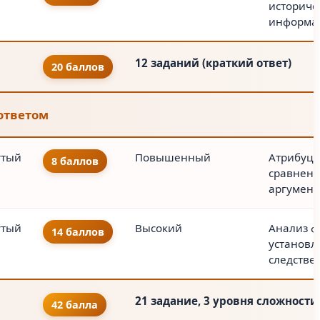
историче
информа
12 заданий (краткий ответ)
20 баллов
 ответом
утый
Повышенный
Атрибуци
8 баллов
сравнени
аргумент
утый
Высокий
Анализ ф
14 баллов
установл
следстве
21 задание, 3 уровня сложности
42 балла