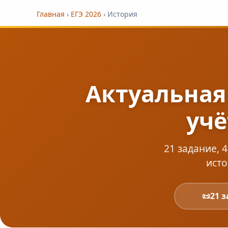
Главная
›
ЕГЭ 2026
›
История
Актуальная 
уч
21 задание, 
исто
📜
21 