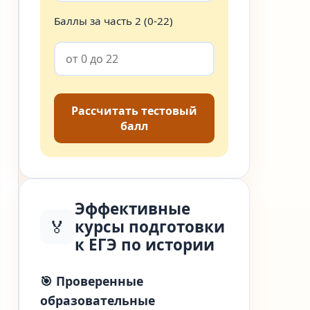
ской
ции
Баллы за часть 2 (0-22)
Рассчитать тестовый
балл
я источника,
е,
ация
Эффективные
рагментов,
🏅
курсы подготовки
ение причинно-
к ЕГЭ по истории
нных связей
🎯 Проверенные
образовательные