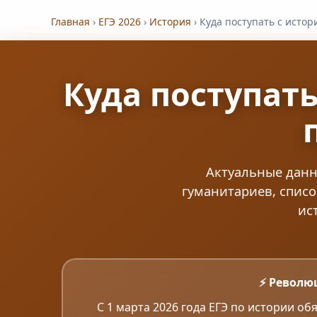
Главная
›
ЕГЭ 2026
›
История
›
Куда поступать с истор
Куда поступать
Актуальные данн
гуманитариев, списо
ис
⚡ Револю
С 1 марта 2026 года ЕГЭ по истории о