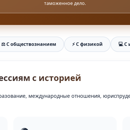
таможенное дело.
⚖️ С обществознанием
⚡ С физикой
💻 С
ессиям с историей
бразование, международные отношения, юриспруде