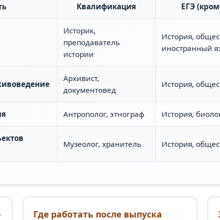
ть
Квалификация
ЕГЭ (кром
Историк,
История, общес
преподаватель
иностранный я
истории
Архивист,
хивоведение
История, обще
документовед
ия
Антрополог, этнограф
История, биоло
ъектов
Музеолог, хранитель
История, обще
-
Где работать после выпуска