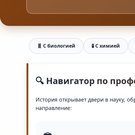
🧬 С биологией
🧪 С химией
🔍 Навигатор по проф
История открывает двери в науку, о
направление: