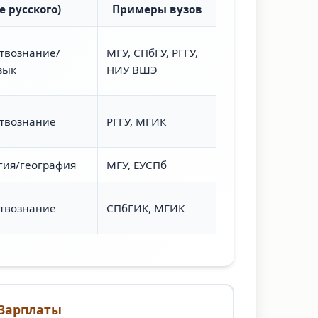
е русского)
Примеры вузов
твознание/
МГУ, СПбГУ, РГГУ,
зык
НИУ ВШЭ
ствознание
РГГУ, МГИК
гия/география
МГУ, ЕУСПб
ствознание
СПбГИК, МГИК
Зарплаты