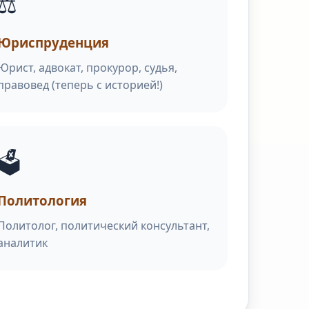
⚖️
Юриспруденция
Юрист, адвокат, прокурор, судья,
правовед (теперь с историей!)
🗳️
Политология
Политолог, политический консультант,
аналитик