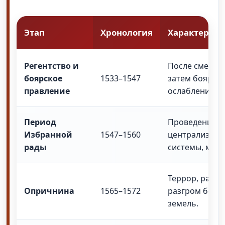
Этап
Хронология
Характерист
Регентство и
После смерти 
боярское
1533–1547
затем боярски
правление
ослабление це
Период
Проведение м
Избранной
1547–1560
централизацию
рады
системы, мест
Террор, разде
Опричнина
1565–1572
разгром боярс
земель.