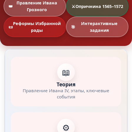
Правление Ивана
👑
⚔️
Опричнина 1565–1572
Грозного
Реформы Избранной
Интерактивные
📜
🎯
рады
задания
📖
Теория
Правление Ивана IV, этапы, ключевые
события
⚙️