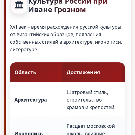
Культура России при
🏛️
Иване Грозном
XVI век – время расхождения русской культуры
от византийских образцов, появления
собственных стилей в архитектуре, иконописи,
литературе.
Область
Достижения
Пр
Шатровый стиль,
Хра
Архитектура
строительство
Воз
храмов и крепостей
См
Расцвет московской
Ик
Иконопись
школы, влияние