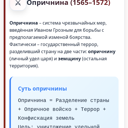
⚔️
Опричнина (1565–1572)
Опричнина
– система чрезвычайных мер,
введённая Иваном Грозным для борьбы с
предполагаемой изменой боярства.
Фактически – государственный террор,
разделивший страну на две части:
опричнину
(личный удел царя) и
земщину
(остальная
территория).
Суть опричнины
Опричнина = Разделение страны
+ Опричное войско + Террор +
Конфискация земель
Цель: уничтожение удельной