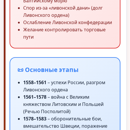
Балтийскому морю
Спор из-за «ливонской дани» (долг
Ливонского ордена)
Ослабление Ливонской конфедерации
Желание контролировать торговые
пути
📜 Основные этапы
1558–1561
– успехи России, разгром
Ливонского ордена
1561–1578
– война с Великим
княжеством Литовским и Польшей
(Речью Посполитой)
1578–1583
– оборонительные бои,
вмешательство Швеции, поражение