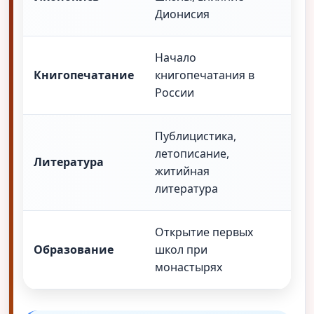
«Ц
Дионисия
Начало
Книгопечатание
книгопечатания в
«Ап
России
Публицистика,
летописание,
Пер
Литература
житийная
«До
литература
Открытие первых
Шк
Образование
школ при
рас
монастырях