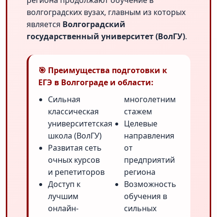
региона продолжают обучение в
волгоградских вузах, главным из которых
является
Волгоградский
государственный университет (ВолГУ)
.
🎯 Преимущества подготовки к
ЕГЭ в Волгограде и области:
Сильная
многолетним
классическая
стажем
университетская
Целевые
школа (ВолГУ)
направления
Развитая сеть
от
очных курсов
предприятий
и репетиторов
региона
Доступ к
Возможность
лучшим
обучения в
онлайн-
сильных