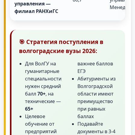
управления —
Менеджме
филиал РАНХиГС
🎯 Стратегия поступления в
волгоградские вузы 2026:
Для ВолГУ на
важнее баллов
гуманитарные
ЕГЭ
специальности
Абитуриенты из
нужен средний
Волгоградской
балл
70+
, на
области имеют
технические —
преимущество
65+
при равных
Целевое
баллах
обучение от
Подавайте
предприятий
документы в 3-4