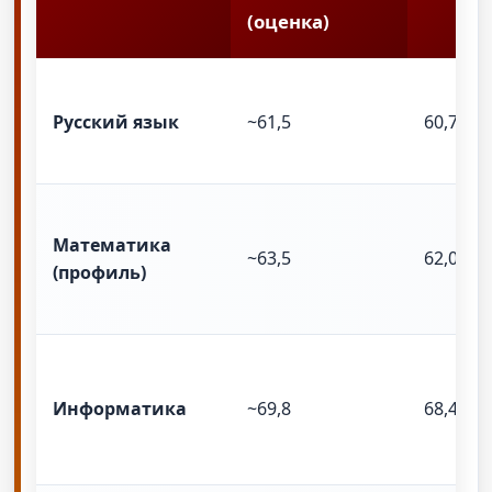
(оценка)
Русский язык
~61,5
60,7
Математика
~63,5
62,0
(профиль)
Информатика
~69,8
68,4