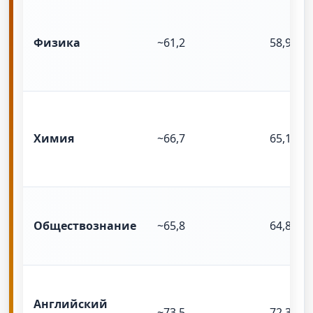
Физика
~61,2
58,9
Химия
~66,7
65,1
Обществознание
~65,8
64,8
Английский
~73,5
72,3