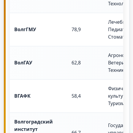
Технологи
Лечебное 
ВолгГМУ
78,9
Педиатрия
Стоматоло
Агрономия
ВолГАУ
62,8
Ветеринар
Техника
Физическ
ВГАФК
58,4
культура, 
Туризм
Волгоградский
Государст
институт
66,7
управлени