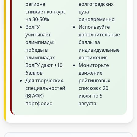
региона
волгоградских
снижает конкурс
вуза
на 30-50%
одновременно
ВолГУ
Используйте
учитывает
дополнительные
олимпиады:
баллы за
победы в
индивидуальные
олимпиадах
достижения
ВолГУ дают +10
Мониторьте
баллов
движение
Для творческих
рейтинговых
специальностей
списков с 20
(ВГАФК)
июля по 5
портфолио
августа