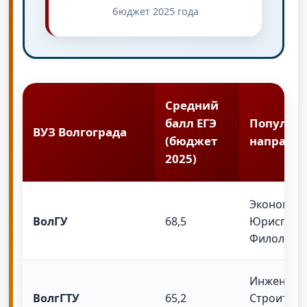
бюджет 2025 года
Средний
балл ЕГЭ
Популяр
ВУЗ Волгограда
(бюджет
направл
2025)
Экономика
ВолГУ
68,5
Юриспруд
Филология
Инженери
ВолгГТУ
65,2
Строитель