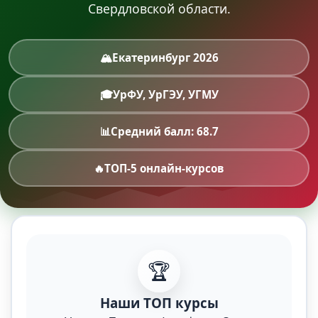
Свердловской области.
🏔️
Екатеринбург 2026
🎓
УрФУ, УрГЭУ, УГМУ
📊
Средний балл: 68.7
🔥
ТОП-5 онлайн-курсов
🏆
Наши ТОП курсы