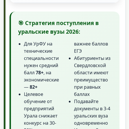
🎯 Стратегия поступления в
уральские вузы 2026:
Для УрФУ на
важнее баллов
технические
ЕГЭ
специальности
Абитуриенты из
нужен средний
Свердловской
балл
78+
, на
области имеют
экономические
преимущество
—
82+
при равных
Целевое
баллах
обучение от
Подавайте
предприятий
документы в 3-4
Урала снижает
уральских вуза
конкурс на 30-
одновременно