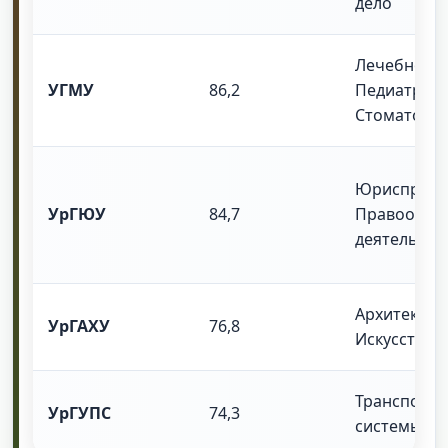
дело
Лечебное д
УГМУ
86,2
Педиатрия,
Стоматоло
Юриспруде
УрГЮУ
84,7
Правоохра
деятельнос
Архитектура
УрГАХУ
76,8
Искусства
Транспорт
УрГУПС
74,3
системы, Л