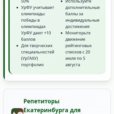
50%
Используйте
УрФУ учитывает
дополнительные
олимпиады:
баллы за
победы в
индивидуальные
олимпиадах
достижения
УрФУ дают +10
Мониторьте
баллов
движение
Для творческих
рейтинговых
специальностей
списков с 20
(УрГАХУ)
июля по 5
портфолио
августа
Репетиторы
Екатеринбурга для