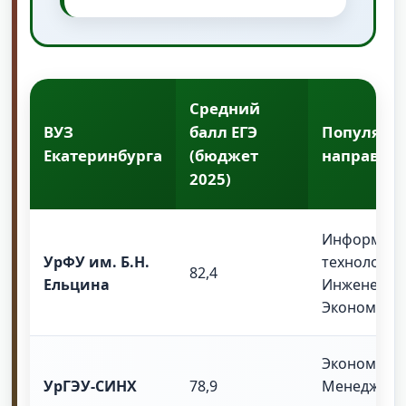
Средний
ВУЗ
балл ЕГЭ
Популярн
Екатеринбурга
(бюджет
направле
2025)
Информац
УрФУ им. Б.Н.
технологии
82,4
Ельцина
Инженерия
Экономика
Экономика,
УрГЭУ-СИНХ
78,9
Менеджмент