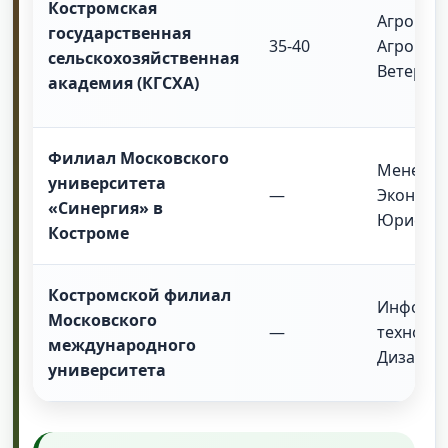
Костромская
Агроинж
государственная
35-40
Агроном
сельскохозяйственная
Ветерин
академия (КГСХА)
Филиал Московского
Менеджм
университета
—
Экономи
«Синергия» в
Юриспру
Костроме
Костромской филиал
Информ
Московского
—
технолог
международного
Дизайн
университета