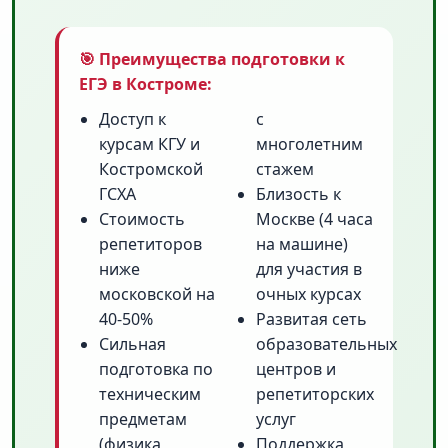
🎯 Преимущества подготовки к
ЕГЭ в Костроме:
Доступ к
с
курсам КГУ и
многолетним
Костромской
стажем
ГСХА
Близость к
Стоимость
Москве (4 часа
репетиторов
на машине)
ниже
для участия в
московской на
очных курсах
40-50%
Развитая сеть
Сильная
образовательных
подготовка по
центров и
техническим
репетиторских
предметам
услуг
(физика,
Поддержка