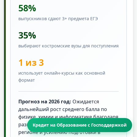
58%
выпускников сдают 3+ предмета ЕГЭ
35%
выбирают костромские вузы для поступления
1 из 3
использует онлайн-курсы как основной
формат
Прогноз на 2026 год:
Ожидается
дальнейший рост среднего балла по
физике, химии и информатике благодаря
развитию технического образования в
Кредит на Образование с Господдержкой
регионе и усилению подготовки в