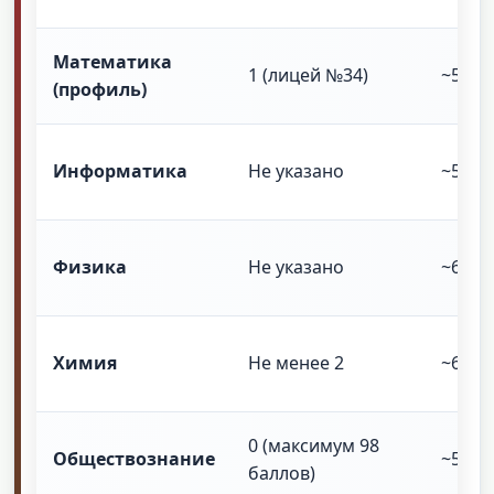
Математика
1 (лицей №34)
~55-6
(профиль)
Информатика
Не указано
~55-6
Физика
Не указано
~60
Химия
Не менее 2
~60-6
0 (максимум 98
Обществознание
~55-6
баллов)