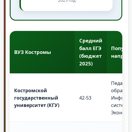
2025 год
Средний
балл ЕГЭ
Популя
ВУЗ Костромы
(бюджет
направ
2025)
Педагог
Костромской
образов
государственный
42-53
Информ
университет (КГУ)
системы,
Экономи