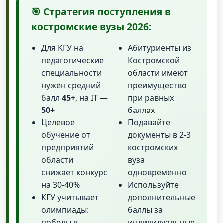
🎯 Стратегия поступления в
костромские вузы 2026:
Для КГУ на
Абитуриенты из
педагогические
Костромской
специальности
области имеют
нужен средний
преимущество
балл
45+
, на IT —
при равных
50+
баллах
Целевое
Подавайте
обучение от
документы в 2-3
предприятий
костромских
области
вуза
снижает конкурс
одновременно
на 30-40%
Используйте
КГУ учитывает
дополнительные
олимпиады:
баллы за
победы в
индивидуальные