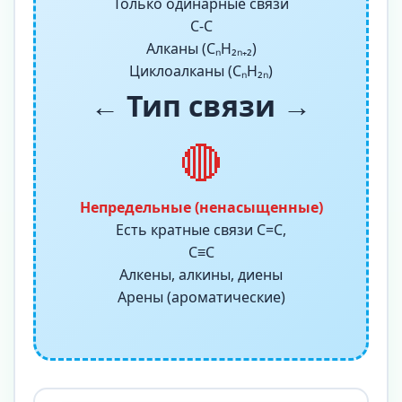
Только одинарные связи
C-C
Алканы (CₙH₂ₙ₊₂)
Циклоалканы (CₙH₂ₙ)
← Тип связи →
🔴
Непредельные (ненасыщенные)
Есть кратные связи C=C,
C≡C
Алкены, алкины, диены
Арены (ароматические)