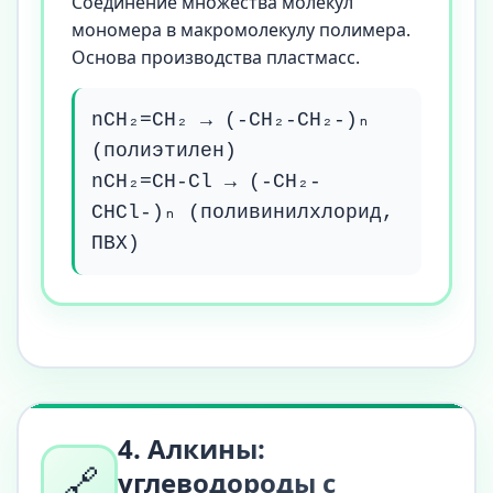
Соединение множества молекул
мономера в макромолекулу полимера.
Основа производства пластмасс.
nCH₂=CH₂ → (-CH₂-CH₂-)ₙ
(полиэтилен)
nCH₂=CH-Cl → (-CH₂-
CHCl-)ₙ (поливинилхлорид,
ПВХ)
4. Алкины:
🔗
углеводороды с