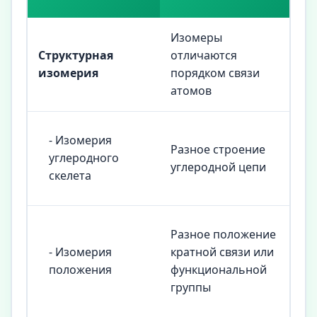
Изомеры
Структурная
отличаются
изомерия
порядком связи
атомов
Бут
- Изомерия
Разное строение
и 2
углеродного
углеродной цепи
ме
скелета
(C₄
Бу
Разное положение
(C
- Изомерия
кратной связи или
CH₃
положения
функциональной
бут
группы
CH