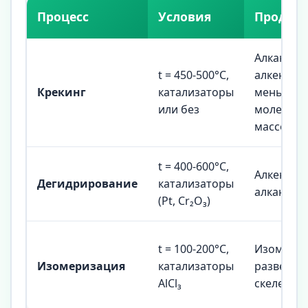
Процесс
Условия
Продук
Алканы +
t = 450-500°C,
алкены с
Крекинг
катализаторы
меньшей
или без
молекуля
массой
t = 400-600°C,
Алкены и
Дегидрирование
катализаторы
алканов
(Pt, Cr₂O₃)
t = 100-200°C,
Изомеры 
Изомеризация
катализаторы
разветвл
AlCl₃
скелетом