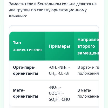
Заместители в бензольном кольце делятся на
две группы по своему ориентационному
влиянию:
Направление
Тип
Примеры
второго
заместителя
замещения
Орто-пара-
-OH, -NH₂, -
В орто- и пара-
ориентанты
CH₃, -Cl, -Br
положения
-NO₂, -
Мета-
В мета-
COOH, -
ориентанты
положение
SO₃H, -CHO