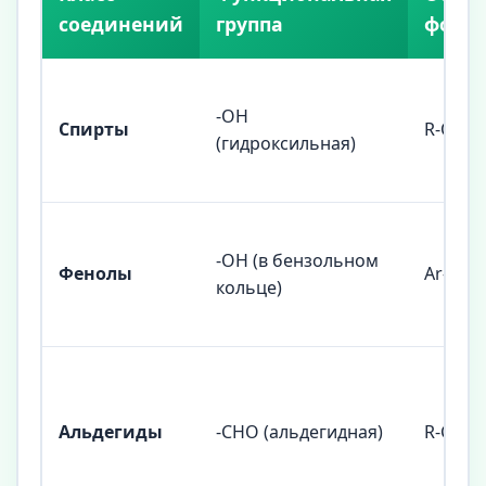
соединений
группа
форм
-OH
Спирты
R-OH
(гидроксильная)
-OH (в бензольном
Фенолы
Ar-OH
кольце)
Альдегиды
-CHO (альдегидная)
R-CHO