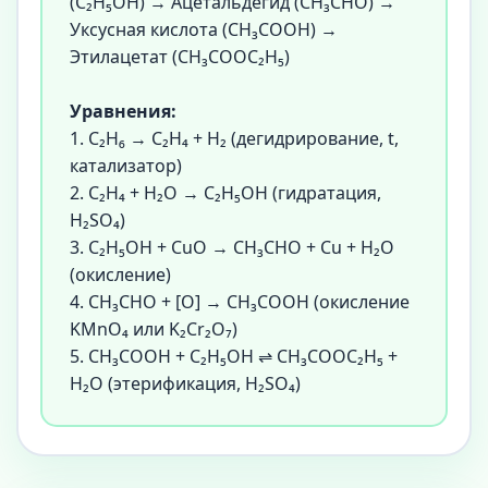
(C₂H₅OH) → Ацетальдегид (CH₃CHO) →
Уксусная кислота (CH₃COOH) →
Этилацетат (CH₃COOC₂H₅)
Уравнения:
1. C₂H₆ → C₂H₄ + H₂ (дегидрирование, t,
катализатор)
2. C₂H₄ + H₂O → C₂H₅OH (гидратация,
H₂SO₄)
3. C₂H₅OH + CuO → CH₃CHO + Cu + H₂O
(окисление)
4. CH₃CHO + [O] → CH₃COOH (окисление
KMnO₄ или K₂Cr₂O₇)
5. CH₃COOH + C₂H₅OH ⇌ CH₃COOC₂H₅ +
H₂O (этерификация, H₂SO₄)