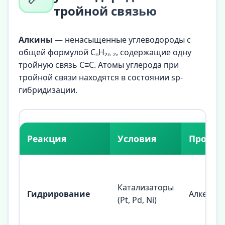
тройной связью
Алкины
— ненасыщенные углеводороды с
общей формулой CₙH₂ₙ₋₂, содержащие одну
тройную связь C≡C. Атомы углерода при
тройной связи находятся в состоянии sp-
гибридизации.
Реакция
Условия
Продук
Катализаторы
Гидрирование
Алкены 
(Pt, Pd, Ni)