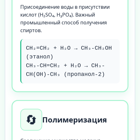
Присоединение воды в присутствии
кислот (H₂SO₄, H₃PO₄). Важный
промышленный способ получения
спиртов.
CH₂=CH₂ + H₂O → CH₃-CH₂OH
(этанол)
CH₃-CH=CH₂ + H₂O → CH₃-
CH(OH)-CH₃ (пропанол-2)
🔄
Полимеризация