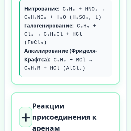
Нитрование:
C₆H₆ + HNO₃ →
C₆H₅NO₂ + H₂O (H₂SO₄, t)
Галогенирование:
C₆H₆ +
Cl₂ → C₆H₅Cl + HCl
(FeCl₃)
Алкилирование (Фриделя-
Крафтса):
C₆H₆ + RCl →
C₆H₅R + HCl (AlCl₃)
Реакции
➕
присоединения к
аренам