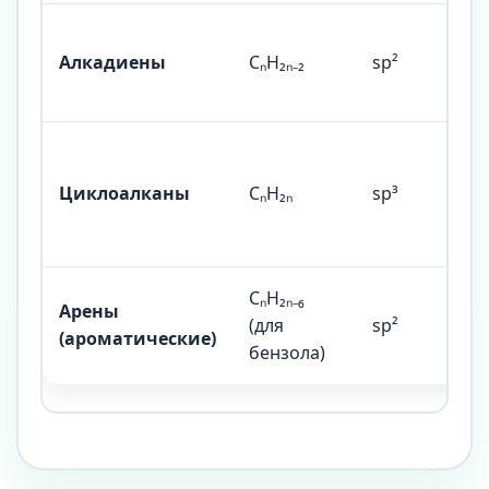
Алкадиены
CₙH₂ₙ₋₂
sp²
Циклоалканы
CₙH₂ₙ
sp³
CₙH₂ₙ₋₆
Арены
(для
sp²
(ароматические)
бензола)