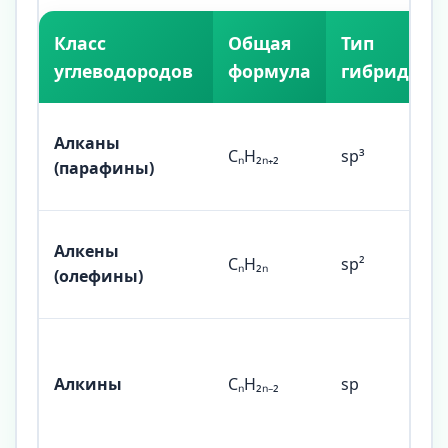
Класс
Общая
Тип
углеводородов
формула
гибридиза
Алканы
CₙH₂ₙ₊₂
sp³
(парафины)
Алкены
CₙH₂ₙ
sp²
(олефины)
Алкины
CₙH₂ₙ₋₂
sp