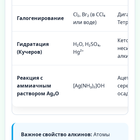
Cl₂, Br₂ (в CCl₄
Дигалог
Галогенирование
или воде)
Тетрагал
Кетоны (
Гидратация
H₂O, H₂SO₄,
несимме
(Кучеров)
Hg²⁺
алкинов)
Реакция с
Ацетиле
аммиачным
[Ag(NH₃)₂]OH
серебра 
раствором Ag₂O
осадок)
Важное свойство алкинов:
Атомы