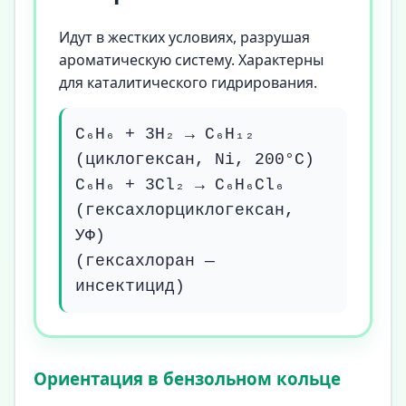
Идут в жестких условиях, разрушая
ароматическую систему. Характерны
для каталитического гидрирования.
C₆H₆ + 3H₂ → C₆H₁₂
(циклогексан, Ni, 200°C)
C₆H₆ + 3Cl₂ → C₆H₆Cl₆
(гексахлорциклогексан,
УФ)
(гексахлоран —
инсектицид)
Ориентация в бензольном кольце