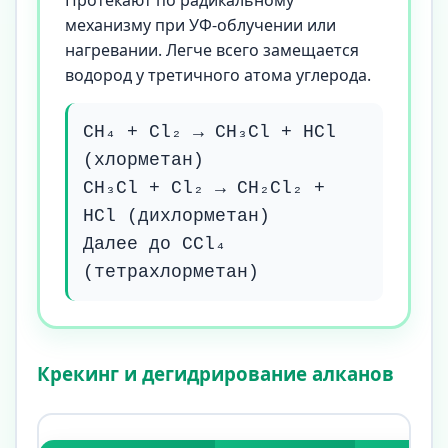
Протекают по радикальному
механизму при УФ-облучении или
нагревании. Легче всего замещается
водород у третичного атома углерода.
CH₄ + Cl₂ → CH₃Cl + HCl
(хлорметан)
CH₃Cl + Cl₂ → CH₂Cl₂ +
HCl (дихлорметан)
Далее до CCl₄
(тетрахлорметан)
Крекинг и дегидрирование алканов