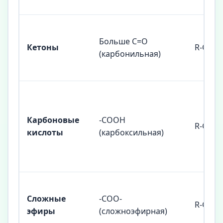
Больше C=O
Кетоны
R-CO-R'
(карбонильная)
Карбоновые
-COOH
R-COO
кислоты
(карбоксильная)
Сложные
-COO-
R-COO-
эфиры
(сложноэфирная)