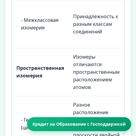
Ди
Принадлежность к
эф
- Межклассовая
разным классам
C₂H
изомерия
соединений
бу
(C
Изомеры
отличаются
Пространственная
пространственным
изомерия
расположением
атомов
Разное
расположение
Ци
- Геометрическая
заместителей
и т
Кредит на Образование с Господдержкой
(цис-транс)
относительно
бу
плоскости двойной