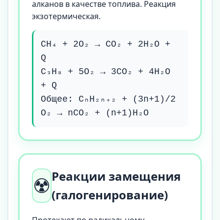
алканов в качестве топлива. Реакция
экзотермическая.
CH₄ + 2O₂ → CO₂ + 2H₂O +
Q
C₃H₈ + 5O₂ → 3CO₂ + 4H₂O
+ Q
Общее: CₙH₂ₙ₊₂ + (3n+1)/2
O₂ → nCO₂ + (n+1)H₂O
Реакции замещения
☢️
(галогенирование)