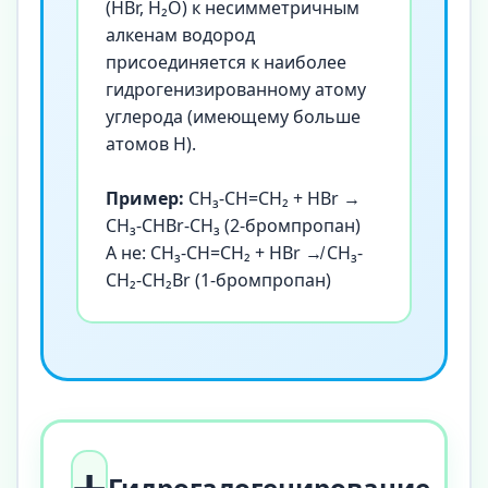
(HBr, H₂O) к несимметричным
алкенам водород
присоединяется к наиболее
гидрогенизированному атому
углерода (имеющему больше
атомов H).
Пример:
CH₃-CH=CH₂ + HBr →
CH₃-CHBr-CH₃ (2-бромпропан)
А не: CH₃-CH=CH₂ + HBr ↛ CH₃-
CH₂-CH₂Br (1-бромпропан)
➕
Гидрогалогенирование