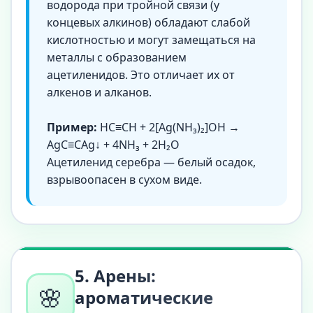
водорода при тройной связи (у
концевых алкинов) обладают слабой
кислотностью и могут замещаться на
металлы с образованием
ацетиленидов. Это отличает их от
алкенов и алканов.
Пример:
HC≡CH + 2[Ag(NH₃)₂]OH →
AgC≡CAg↓ + 4NH₃ + 2H₂O
Ацетиленид серебра — белый осадок,
взрывоопасен в сухом виде.
5. Арены:
🌸
ароматические