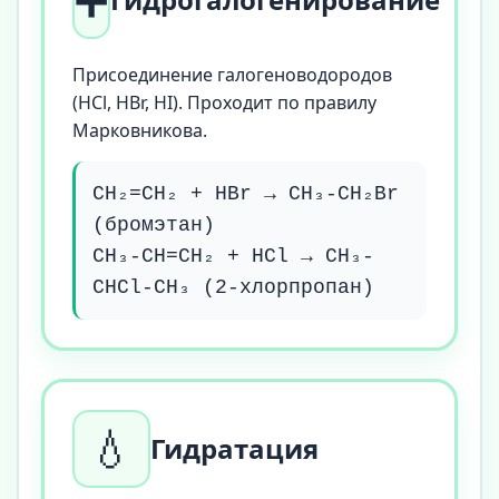
Присоединение галогеноводородов
(HCl, HBr, HI). Проходит по правилу
Марковникова.
CH₂=CH₂ + HBr → CH₃-CH₂Br
(бромэтан)
CH₃-CH=CH₂ + HCl → CH₃-
CHCl-CH₃ (2-хлорпропан)
💧
Гидратация