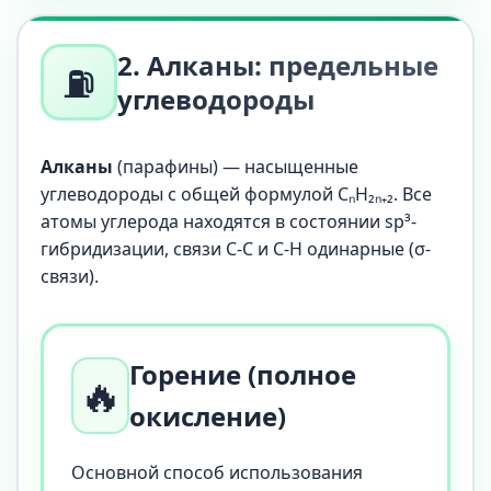
2. Алканы: предельные
⛽
углеводороды
Алканы
(парафины) — насыщенные
углеводороды с общей формулой CₙH₂ₙ₊₂. Все
атомы углерода находятся в состоянии sp³-
гибридизации, связи C-C и C-H одинарные (σ-
связи).
Горение (полное
🔥
окисление)
Основной способ использования