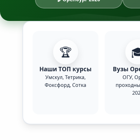
🏆

Наши ТОП курсы
Вузы Ор
Умскул, Тетрика,
ОГУ, О
Фоксфорд, Сотка
проходны
20