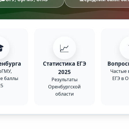

📈
енбурга
Статистика ЕГЭ
Вопрос
рГМУ,
Частые 
2025
е баллы
ЕГЭ в 
Результаты
25
Оренбургской
области