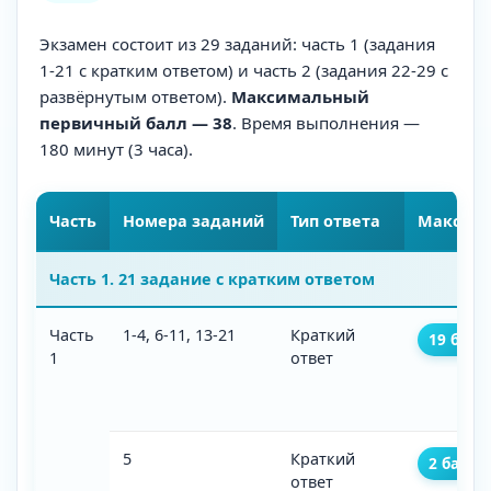
Экзамен состоит из 29 заданий: часть 1 (задания
1-21 с кратким ответом) и часть 2 (задания 22-29 с
развёрнутым ответом).
Максимальный
первичный балл — 38
. Время выполнения —
180 минут (3 часа).
Часть
Номера заданий
Тип ответа
Макс. б
Часть 1. 21 задание с кратким ответом
Часть
1-4, 6-11, 13-21
Краткий
19 балл
1
ответ
5
Краткий
2 балла
ответ